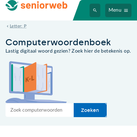
Menu
platform
Letter: P
Computer­woordenboek
Lastig digitaal woord gezien? Zoek hier de betekenis op.
Zoek
Zoeken