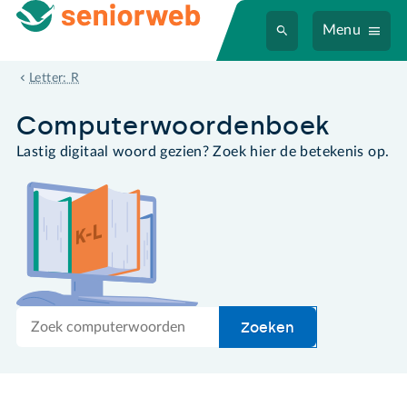
Menu
rtf
Letter: R
Computer­woordenboek
Lastig digitaal woord gezien? Zoek hier de betekenis op.
Zoek
Zoeken