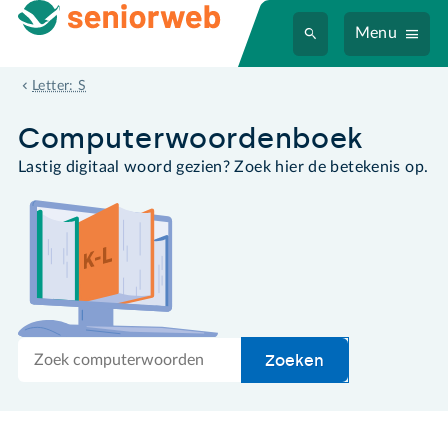
Menu
schermafbeelding
Letter: S
Computer­woordenboek
Lastig digitaal woord gezien? Zoek hier de betekenis op.
Zoek
Zoeken