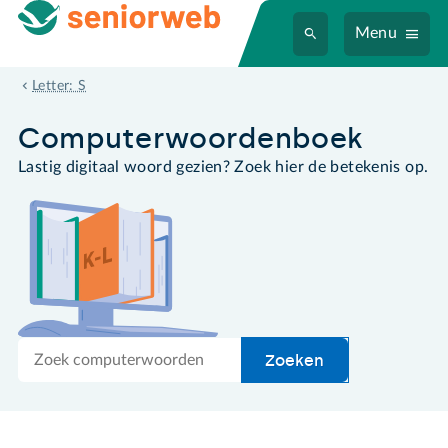
Menu
slepen
Letter: S
Computer­woordenboek
Lastig digitaal woord gezien? Zoek hier de betekenis op.
Zoek
Zoeken