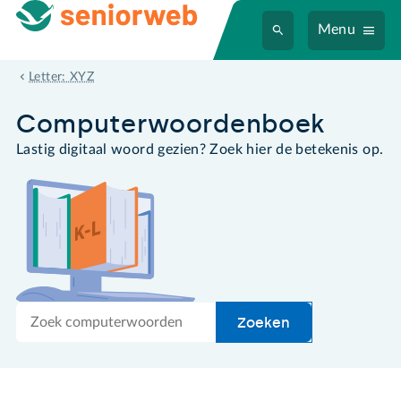
Menu
ZIP-programma
Letter: XYZ
Computer­woordenboek
Lastig digitaal woord gezien? Zoek hier de betekenis op.
Zoek
Zoeken