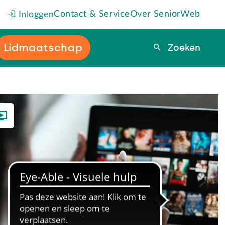
Contact & Service
Over SeniorWeb
Inloggen
Lidmaatschap
Zoeken
Zoeken