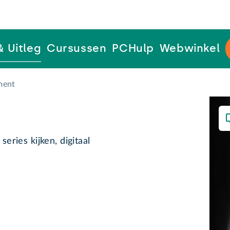
& Uitleg
Cursussen
PCHulp
Webwinkel
ment
series kijken, digitaal