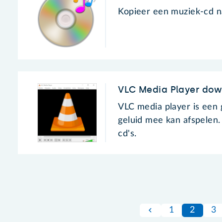
Kopieer een muziek-cd n
VLC Media Player do
VLC media player is een 
geluid mee kan afspelen.
cd's.
1
2
3