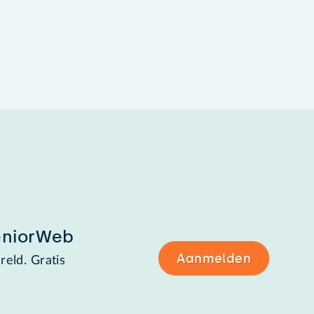
eniorWeb
Aanmelden
reld. Gratis