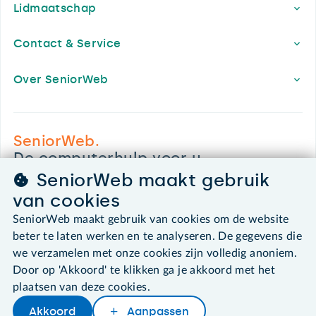
Lidmaatschap
Contact & Service
Over SeniorWeb
SeniorWeb.
De computerhulp voor u.
030 - 276 99 65
SeniorWeb maakt gebruik
leden@seniorweb.nl
van cookies
SeniorWeb maakt gebruik van cookies om de website
beter te laten werken en te analyseren. De gegevens die
we verzamelen met onze cookies zijn volledig anoniem.
Door op 'Akkoord' te klikken ga je akkoord met het
©2026 SeniorWeb
plaatsen van deze cookies.
Algemene voorwaarden
Akkoord
Aanpassen