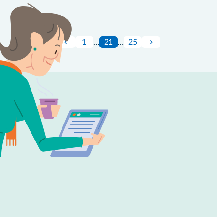
1
…
21
…
25