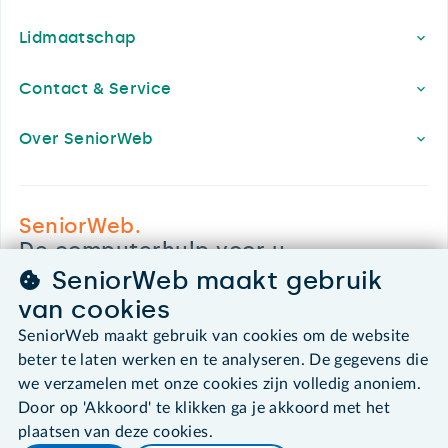
Lidmaatschap
Contact & Service
Over SeniorWeb
SeniorWeb.
De computerhulp voor u.
SeniorWeb maakt gebruik
030 - 276 99 65
leden@seniorweb.nl
van cookies
SeniorWeb maakt gebruik van cookies om de website
beter te laten werken en te analyseren. De gegevens die
we verzamelen met onze cookies zijn volledig anoniem.
Door op 'Akkoord' te klikken ga je akkoord met het
©2026 SeniorWeb
plaatsen van deze cookies.