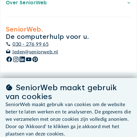
Over SeniorWeb
SeniorWeb.
De computerhulp voor u.
030 - 276 99 65
leden@seniorweb.nl
SeniorWeb maakt gebruik
©2026 SeniorWeb
van cookies
Algemene voorwaarden
SeniorWeb maakt gebruik van cookies om de website
Cookies en cookie-instellingen
beter te laten werken en te analyseren. De gegevens die
Disclaimer
we verzamelen met onze cookies zijn volledig anoniem.
Privacybeleid
Door op 'Akkoord' te klikken ga je akkoord met het
About SeniorWeb
plaatsen van deze cookies.