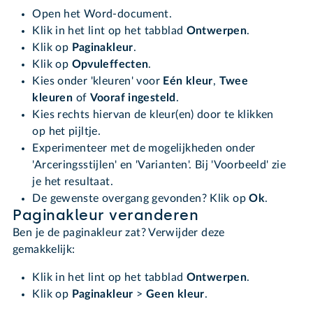
Open het Word-document.
Klik in het lint op het tabblad
Ontwerpen
.
Klik op
Paginakleur
.
Klik op
Opvuleffecten
.
Kies onder 'kleuren' voor
Eén kleur
,
Twee
kleuren
of
Vooraf ingesteld
.
Kies rechts hiervan de kleur(en) door te klikken
op het pijltje.
Experimenteer met de mogelijkheden onder
'Arceringsstijlen' en 'Varianten'. Bij 'Voorbeeld' zie
je het resultaat.
De gewenste overgang gevonden? Klik op
Ok
.
Paginakleur veranderen
Ben je de paginakleur zat? Verwijder deze
gemakkelijk:
Klik in het lint op het tabblad
Ontwerpen
.
Klik op
Paginakleur
>
Geen kleur
.