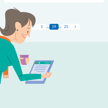
1
…
19
…
25