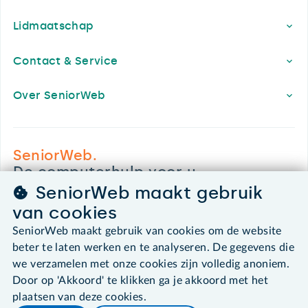
Lidmaatschap
Contact & Service
Over SeniorWeb
SeniorWeb.
De computerhulp voor u.
SeniorWeb maakt gebruik
030 - 276 99 65
leden@seniorweb.nl
van cookies
SeniorWeb maakt gebruik van cookies om de website
beter te laten werken en te analyseren. De gegevens die
we verzamelen met onze cookies zijn volledig anoniem.
Door op 'Akkoord' te klikken ga je akkoord met het
©2026 SeniorWeb
plaatsen van deze cookies.