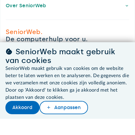
Over SeniorWeb
SeniorWeb.
De computerhulp voor u.
030 - 276 99 65
SeniorWeb maakt gebruik
leden@seniorweb.nl
van cookies
SeniorWeb maakt gebruik van cookies om de website
beter te laten werken en te analyseren. De gegevens die
we verzamelen met onze cookies zijn volledig anoniem.
©2026 SeniorWeb
Door op 'Akkoord' te klikken ga je akkoord met het
plaatsen van deze cookies.
Algemene voorwaarden
Akkoord
Aanpassen
Cookies en cookie-instellingen
Disclaimer
Privacybeleid
About SeniorWeb