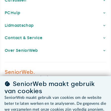
Cursussen
PCHulp
Lidmaatschap
Contact & Service
Over SeniorWeb
SeniorWeb.
De computerhulp voor u.
SeniorWeb maakt gebruik
030 - 276 99 65
van cookies
leden@seniorweb.nl
SeniorWeb maakt gebruik van cookies om de website
beter te laten werken en te analyseren. De gegevens die
we verzamelen met onze cookies zijn volledig anoniem.