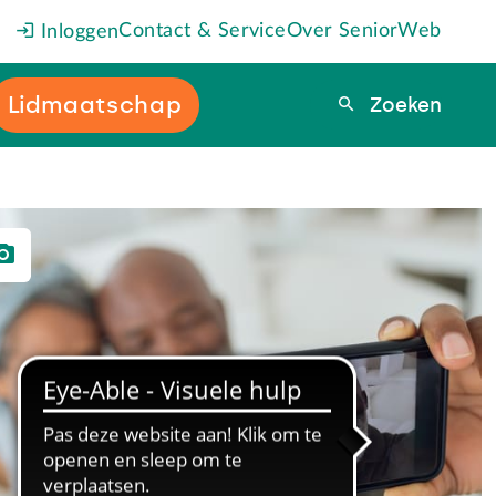
Contact & Service
Over SeniorWeb
Inloggen
Lidmaatschap
Zoeken
Zoeken