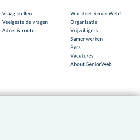
Vraag stellen
Wat doet SeniorWeb?
Veelgestelde vragen
Organisatie
Adres & route
Vrijwilligers
Samenwerken
Pers
Vacatures
About SeniorWeb
030 - 276 99 65
leden@seniorweb.nl
okies en cookie-instellingen
Disclaimer
Privacybeleid
About SeniorWeb