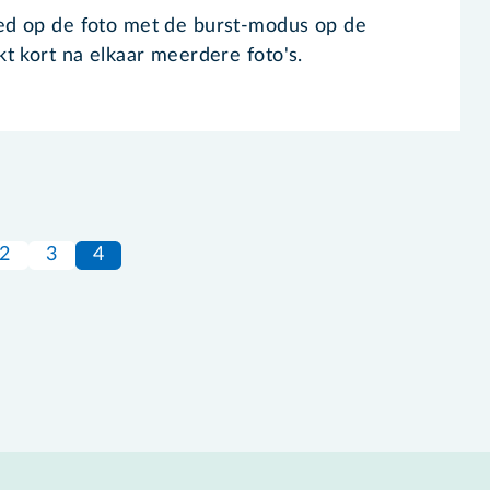
d op de foto met de burst-modus op de
t kort na elkaar meerdere foto's.
2
3
4