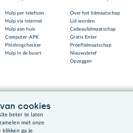
Hulp per telefoon
Over het lidmaatschap
Hulp via internet
Lid worden
Hulp aan huis
Cadeaulidmaatschap
Computer-APK
Gratis Enter
Phishingchecker
Proeflidmaatschap
Hulp in de buurt
Nieuwsbrief
Opzeggen
van cookies
te beter te laten
rzamelen met onze
Algemene voorwaarden
Co
 klikken ga je