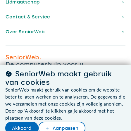
Lidmaatschap
Contact & Service
Over SeniorWeb
SeniorWeb.
De computerhulp voor u.
030 - 276 99 65
SeniorWeb maakt gebruik
leden@seniorweb.nl
van cookies
SeniorWeb maakt gebruik van cookies om de website
beter te laten werken en te analyseren. De gegevens die
we verzamelen met onze cookies zijn volledig anoniem.
Door op 'Akkoord' te klikken ga je akkoord met het
©2026 SeniorWeb
plaatsen van deze cookies.
Algemene voorwaarden
Akkoord
Aanpassen