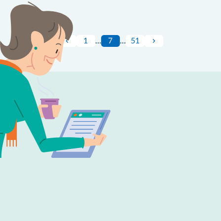
1
…
7
…
51