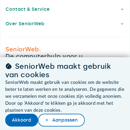
Contact & Service
Over SeniorWeb
SeniorWeb.
De computerhulp voor u.
030 - 276 99 65
SeniorWeb maakt gebruik
leden@seniorweb.nl
van cookies
SeniorWeb maakt gebruik van cookies om de website
beter te laten werken en te analyseren. De gegevens die
we verzamelen met onze cookies zijn volledig anoniem.
©2026 SeniorWeb
Door op 'Akkoord' te klikken ga je akkoord met het
plaatsen van deze cookies.
Algemene voorwaarden
Akkoord
Aanpassen
Cookies en cookie-instellingen
Disclaimer