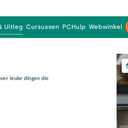
& Uitleg
Cursussen
PCHulp
Webwinkel
t
ver leuke dingen die