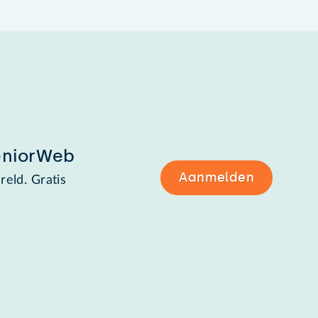
eniorWeb
Aanmelden
reld. Gratis