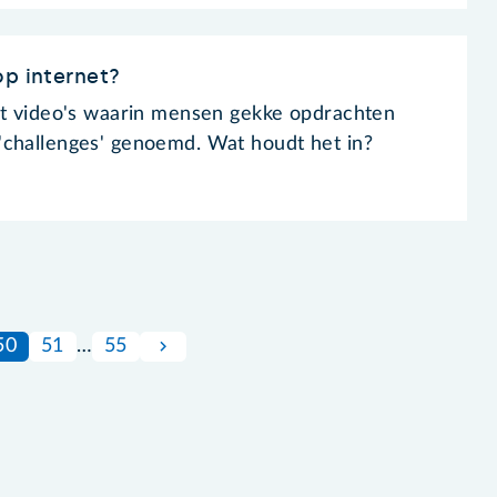
op internet?
et video's waarin mensen gekke opdrachten
'challenges' genoemd. Wat houdt het in?
50
51
…
55