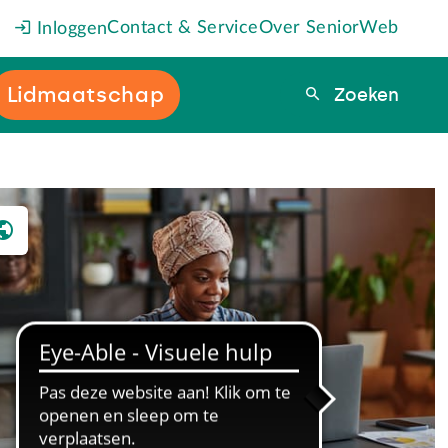
Contact & Service
Over SeniorWeb
Inloggen
Lidmaatschap
Zoeken
Zoeken