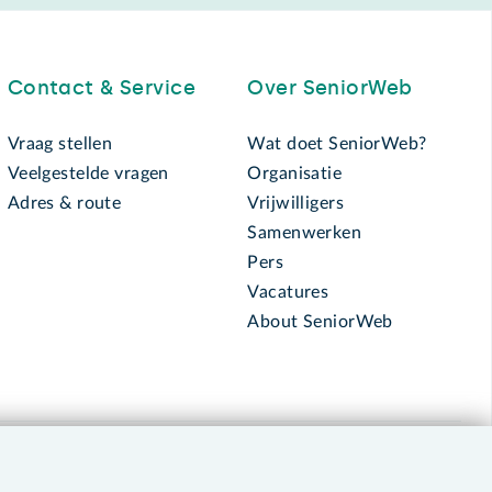
Contact & Service
Over SeniorWeb
Vraag stellen
Wat doet SeniorWeb?
Veelgestelde vragen
Organisatie
Adres & route
Vrijwilligers
Samenwerken
Pers
Vacatures
About SeniorWeb
030 - 276 99 65
leden@seniorweb.nl