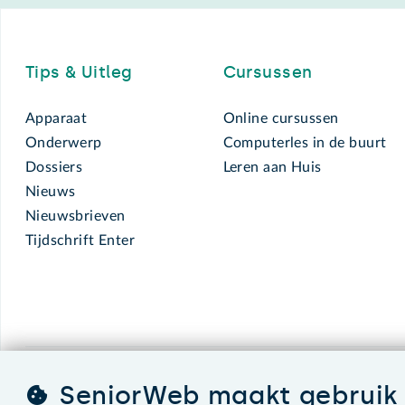
Footer
Tips & Uitleg
Cursussen
Apparaat
Online cursussen
Onderwerp
Computerles in de buurt
Dossiers
Leren aan Huis
Nieuws
Nieuwsbrieven
Tijdschrift Enter
SeniorWeb maakt gebruik 
SeniorWeb.
De computerhulp voor u.