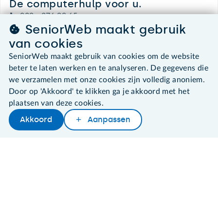
De computerhulp voor u.
030 - 276 99 65
SeniorWeb maakt gebruik
leden@seniorweb.nl
van cookies
SeniorWeb maakt gebruik van cookies om de website
beter te laten werken en te analyseren. De gegevens die
we verzamelen met onze cookies zijn volledig anoniem.
©2026 SeniorWeb
Door op 'Akkoord' te klikken ga je akkoord met het
plaatsen van deze cookies.
Algemene voorwaarden
Cookies en cookie-instellingen
Akkoord
Aanpassen
Disclaimer
Privacybeleid
About SeniorWeb