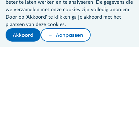
beter te laten werken en te analyseren. De gegevens die
we verzamelen met onze cookies zijn volledig anoniem.
Door op 'Akkoord' te klikken ga je akkoord met het
©2026 SeniorWeb
plaatsen van deze cookies.
Akkoord
Aanpassen
Algemene voorwaarden
Cookies en cookie-instellingen
Disclaimer
Privacybeleid
About SeniorWeb