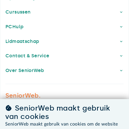
Cursussen
PCHulp
Lidmaatschap
Contact & Service
Over SeniorWeb
SeniorWeb.
De computerhulp voor u.
SeniorWeb maakt gebruik
030 - 276 99 65
van cookies
leden@seniorweb.nl
SeniorWeb maakt gebruik van cookies om de website