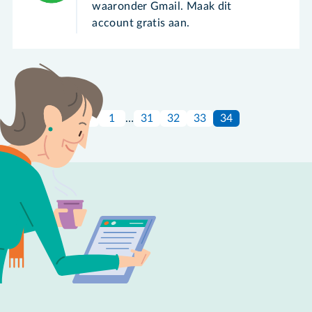
waaronder Gmail. Maak dit
account gratis aan.
1
…
31
32
33
34