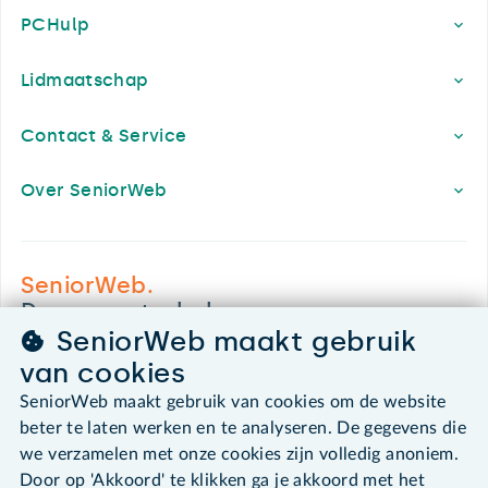
PCHulp
Lidmaatschap
Contact & Service
Over SeniorWeb
SeniorWeb.
De computerhulp voor u.
SeniorWeb maakt gebruik
030 - 276 99 65
van cookies
leden@seniorweb.nl
SeniorWeb maakt gebruik van cookies om de website
beter te laten werken en te analyseren. De gegevens die
we verzamelen met onze cookies zijn volledig anoniem.
Door op 'Akkoord' te klikken ga je akkoord met het
©2026 SeniorWeb