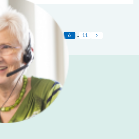
1
…
6
…
11