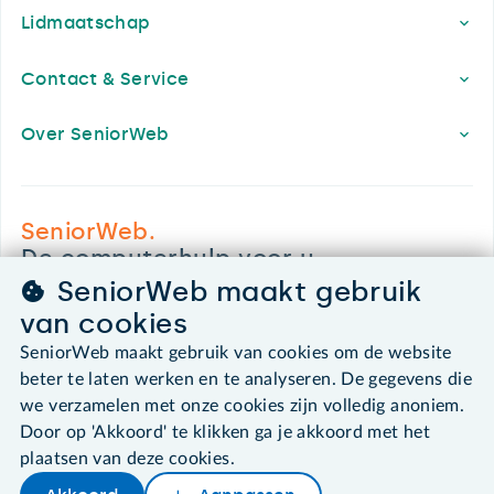
Lidmaatschap
Contact & Service
Over SeniorWeb
SeniorWeb.
De computerhulp voor u.
SeniorWeb maakt gebruik
030 - 276 99 65
leden@seniorweb.nl
van cookies
SeniorWeb maakt gebruik van cookies om de website
beter te laten werken en te analyseren. De gegevens die
we verzamelen met onze cookies zijn volledig anoniem.
Door op 'Akkoord' te klikken ga je akkoord met het
©2026 SeniorWeb
plaatsen van deze cookies.
Algemene voorwaarden