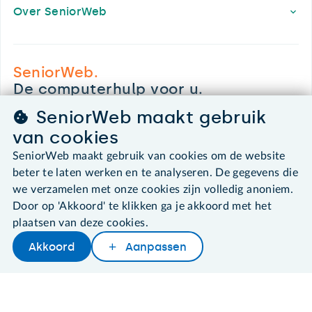
Over SeniorWeb
SeniorWeb.
De computerhulp voor u.
030 - 276 99 65
SeniorWeb maakt gebruik
leden@seniorweb.nl
van cookies
SeniorWeb maakt gebruik van cookies om de website
beter te laten werken en te analyseren. De gegevens die
we verzamelen met onze cookies zijn volledig anoniem.
©2026 SeniorWeb
Door op 'Akkoord' te klikken ga je akkoord met het
plaatsen van deze cookies.
Algemene voorwaarden
Akkoord
Aanpassen
Cookies en cookie-instellingen
Disclaimer
Privacybeleid
About SeniorWeb