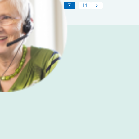
1
…
7
…
11