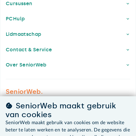
Cursussen
PCHulp
Lidmaatschap
Contact & Service
Over SeniorWeb
SeniorWeb.
De computerhulp voor u.
SeniorWeb maakt gebruik
030 - 276 99 65
van cookies
leden@seniorweb.nl
SeniorWeb maakt gebruik van cookies om de website
beter te laten werken en te analyseren. De gegevens die