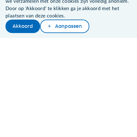
we verzamelen met onze cookies zijn volledig anoniem.
Door op 'Akkoord' te klikken ga je akkoord met het
©2026 SeniorWeb
plaatsen van deze cookies.
Akkoord
Aanpassen
Algemene voorwaarden
Cookies en cookie-instellingen
Disclaimer
Privacybeleid
About SeniorWeb