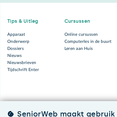
Footer
Tips & Uitleg
Cursussen
Apparaat
Online cursussen
Onderwerp
Computerles in de buurt
Dossiers
Leren aan Huis
Nieuws
Nieuwsbrieven
Tijdschrift Enter
SeniorWeb maakt gebruik 
SeniorWeb.
De computerhulp voor u.