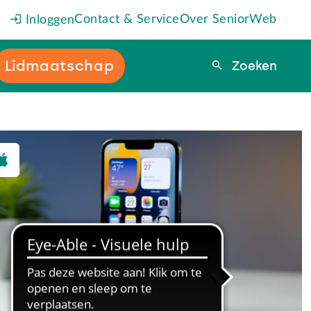
Contact & Service
Over SeniorWeb
Inloggen
Lidmaatschap
Zoeken
Zoeken