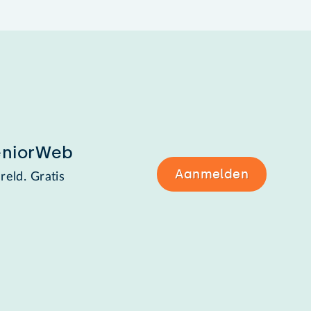
eniorWeb
Aanmelden
reld. Gratis