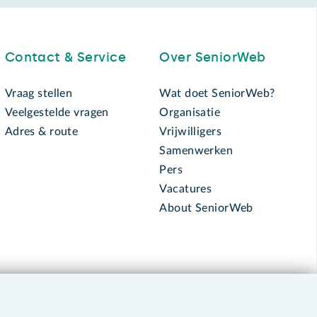
Contact & Service
Over SeniorWeb
Vraag stellen
Wat doet SeniorWeb?
Veelgestelde vragen
Organisatie
Adres & route
Vrijwilligers
Samenwerken
Pers
Vacatures
About SeniorWeb
030 - 276 99 65
leden@seniorweb.nl