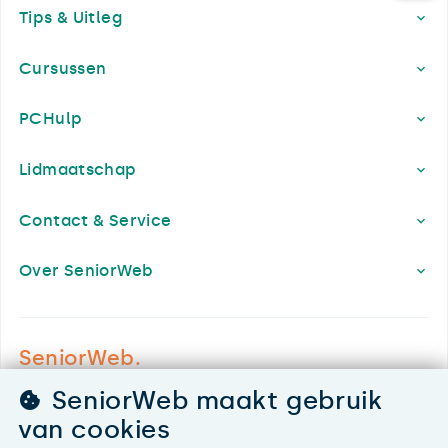
Tips & Uitleg
Cursussen
PCHulp
Lidmaatschap
Contact & Service
Over SeniorWeb
SeniorWeb.
De computerhulp voor u.
SeniorWeb maakt gebruik
030 - 276 99 65
van cookies
leden@seniorweb.nl