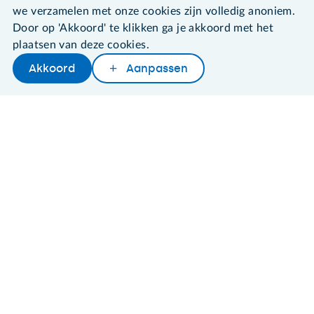
Algemene voorwaarden
we verzamelen met onze cookies zijn volledig anoniem.
Cookies en cookie-instellingen
Door op 'Akkoord' te klikken ga je akkoord met het
Disclaimer
plaatsen van deze cookies.
Privacybeleid
About SeniorWeb
Akkoord
Aanpassen
Later lezen
Delen
Woordenboek