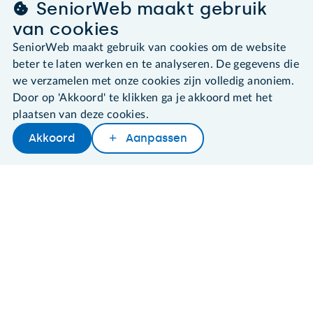
leden@seniorweb.nl
SeniorWeb maakt gebruik
van cookies
SeniorWeb maakt gebruik van cookies om de website
beter te laten werken en te analyseren. De gegevens die
©2026 SeniorWeb
we verzamelen met onze cookies zijn volledig anoniem.
Door op 'Akkoord' te klikken ga je akkoord met het
Algemene voorwaarden
plaatsen van deze cookies.
Cookies en cookie-instellingen
Akkoord
Aanpassen
Disclaimer
Later lezen
Delen
Woordenboek
Privacybeleid
About SeniorWeb