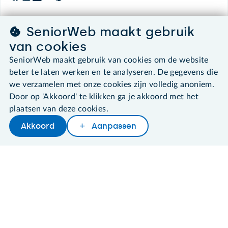
SeniorWeb maakt gebruik
©2026 SeniorWeb
van cookies
SeniorWeb maakt gebruik van cookies om de website
Algemene voorwaarden
beter te laten werken en te analyseren. De gegevens die
Cookies en cookie-instellingen
we verzamelen met onze cookies zijn volledig anoniem.
Disclaimer
Door op 'Akkoord' te klikken ga je akkoord met het
Privacybeleid
About SeniorWeb
plaatsen van deze cookies.
Akkoord
Aanpassen
Later lezen
Delen
Woordenboek