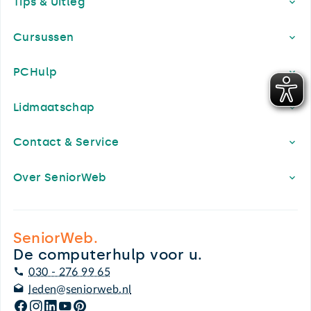
Tips & Uitleg
Cursussen
PCHulp
Lidmaatschap
Contact & Service
Over SeniorWeb
SeniorWeb.
De computerhulp voor u.
030 - 276 99 65
leden@seniorweb.nl