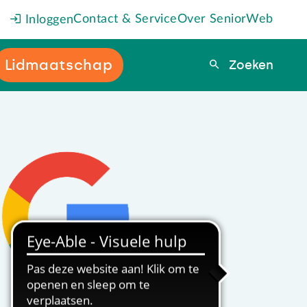
Contact & Service
Over SeniorWeb
Inloggen
Lidmaatschap
Zoeken
Zoeken