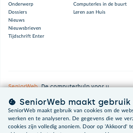
Onderwerp
Computerles in de buurt
Dossiers
Leren aan Huis
Nieuws
Nieuwsbrieven
Tijdschrift Enter
SeniorWeb.
De computerhulp voor u.
SeniorWeb maakt gebruik 
SeniorWeb maakt gebruik van cookies om de websi
©2026 SeniorWeb
werken en te analyseren. De gegevens die we ve
cookies zijn volledig anoniem. Door op 'Akkoord' te