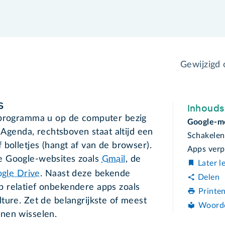
Gewijzigd
s
Inhoud
-programma u op de computer bezig
Google-m
f Agenda, rechtsboven staat altijd een
Schakelen
 bolletjes (hangt af van de browser).
Apps verp
e Google-websites zoals
Gmail
, de
Later l
gle Drive
. Naast deze bekende
Delen
 relatief onbekendere apps zoals
Printe
ture. Zet de belangrijkste of meest
Woord
nnen wisselen.