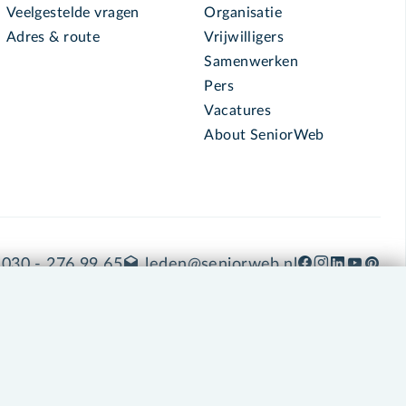
Veelgestelde vragen
Organisatie
Adres & route
Vrijwilligers
Samenwerken
Pers
Vacatures
About SeniorWeb
030 - 276 99 65
leden@seniorweb.nl
okies en cookie-instellingen
Disclaimer
Privacybeleid
About SeniorWeb