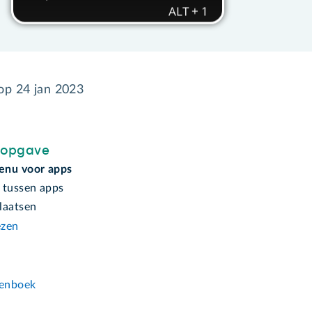
 op
24 jan 2023
sopgave
enu voor apps
 tussen apps
laatsen
ezen
n
enboek