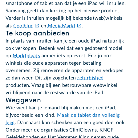
smartphone of tablet aan dat je een iPad wil inruilen.
Samsung geeft dan korting op het nieuwe product.
Verder is inruilen mogelijk bij bekende (web)winkels
als
Coolblue
en
MediaMarkt
.
Te koop aanbieden
In plaats van inruilen kan je een oude iPad natuurlijk
ook verkopen. Bedenk wel dat een gedateerd model
op
Marktplaats
amper iets oplevert. Er zijn ook
winkels die oude apparaten tegen betaling
overnemen. Zij renoveren de apparaten en verkopen
ze dan weer. Dit zijn zogeheten
refurbished
producten. Vraag bij een betrouwbare webwinkel
vrijblijvend naar de restwaarde van de iPad.
Weggeven
Wie weet kan je iemand blij maken met een iPad,
bijvoorbeeld een kind.
Maak de tablet dan volledig
leeg
. Daarnaast kan schenken aan een goed doel ook.
Onder meer de organisaties CliniClowns, KNGF
Geleidehonden en Het Vergeten Kind nemen oude