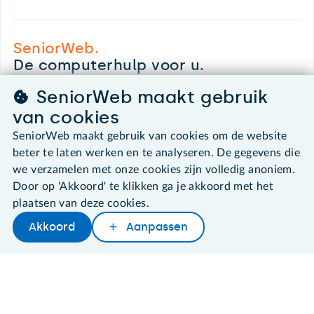
SeniorWeb.
De computerhulp voor u.
030 - 276 99 65
SeniorWeb maakt gebruik
leden@seniorweb.nl
van cookies
SeniorWeb maakt gebruik van cookies om de website
beter te laten werken en te analyseren. De gegevens die
we verzamelen met onze cookies zijn volledig anoniem.
©2026 SeniorWeb
Door op 'Akkoord' te klikken ga je akkoord met het
plaatsen van deze cookies.
Algemene voorwaarden
Akkoord
Aanpassen
Cookies en cookie-instellingen
Later lezen
Delen
Woordenboek
Disclaimer
Privacybeleid
About SeniorWeb