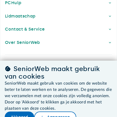
PCHulp
Lidmaatschap
Contact & Service
Over SeniorWeb
SeniorWeb.
SeniorWeb maakt gebruik
De computerhulp voor u.
van cookies
030 - 276 99 65
SeniorWeb maakt gebruik van cookies om de website
leden@seniorweb.nl
beter te laten werken en te analyseren. De gegevens die
we verzamelen met onze cookies zijn volledig anoniem.
Door op 'Akkoord' te klikken ga je akkoord met het
plaatsen van deze cookies.
©2026 SeniorWeb