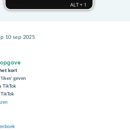
op
10 sep 2025
sopgave
het kort
'likes' geven
a TikTok
 TikTok
ezen
n
enboek