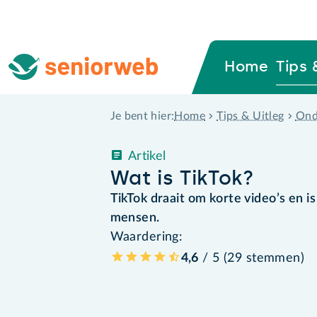
Home
Tips 
Home
Tips & Uitleg
Ond
Je bent hier:
Artikel
Wat is TikTok?
TikTok draait om korte video’s en i
mensen.
Waardering:
4,6
/ 5 (
29
stemmen
)