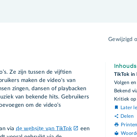
Gewijzigd 
Inhoud
s. Ze zijn tussen de vijftien
TikTok in 
bruikers maken de video's van
Volgen en 
ensen zingen, dansen of playbacken
Bekend vi
muziek van bekende hits. Gebruikers
Kritiek op
 toevoegen om de video’s
Later l
Delen
Printe
kan via
de website van TikTok
een
Woord