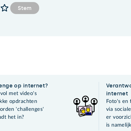
Stem
lenge op internet?
Verantwo
internet
 vol met video's
kke opdrachten
Foto's en
orden 'challenges'
via socia
dt het in?
er voorzic
is namelij