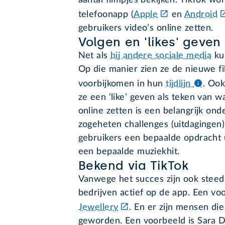
aantal filmpjes bekijken. TikTok wor
telefoonapp (
Apple
en
Android
gebruikers video’s online zetten.
Volgen en 'likes' geven
Net als
bij andere sociale media
ku
Op die manier zien ze de nieuwe f
voorbijkomen in hun
tijdlijn
.
Ook 
ze een ‘like’ geven als teken van w
online zetten is een belangrijk ond
zogeheten challenges (uitdagingen)
gebruikers een bepaalde opdracht 
een bepaalde muziekhit.
Bekend via TikTok
Vanwege het succes zijn ook ste
bedrijven actief op de app. Een vo
Jewellery
. En er zijn mensen die
geworden. Een voorbeeld is Sara D