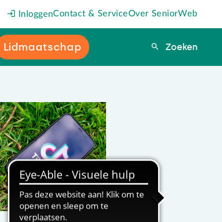
Contact & Service
Over SeniorWeb
Inloggen
Lidmaatschap
Zoeken
Zoeken