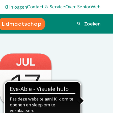
Contact & Service
Over SeniorWeb
Inloggen
Lidmaatschap
Zoeken
Zoeken