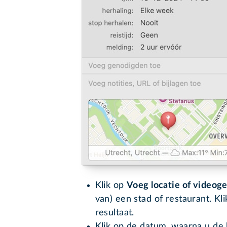
Klik op
Voeg locatie of videog
van) een stad of restaurant. Kli
resultaat.
Klik op de datum, waarna u de be