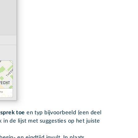
esprek toe
en typ bijvoorbeeld (een deel
k in de lijst met suggesties op het juiste
gin- en eindtijd invult. In plaats