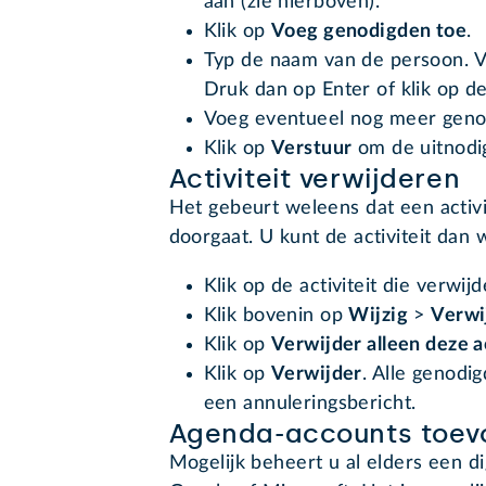
aan (zie hierboven).
Klik op
Voeg genodigden toe
.
Typ de naam van de persoon. Ver
Druk dan op Enter of klik op d
Voeg eventueel nog meer geno
Klik op
Verstuur
om de uitnodi
Activiteit verwijderen
Het gebeurt weleens dat een activi
doorgaat. U kunt de activiteit dan 
Klik op de activiteit die verwi
Klik bovenin op
Wijzig
>
Verwi
Klik op
Verwijder alleen deze a
Klik op
Verwijder
. Alle genodi
een annuleringsbericht.
Agenda-accounts toev
Mogelijk beheert u al elders een di