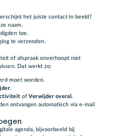
schijnt het juiste contact in beeld?
eze naam.
digden toe.
ging te verzenden.
teit of afspraak onverhoopt niet
wissen. Dat werkt zo:
jderd moet worden.
jder
.
ctiviteit
of
Verwijder overal.
gden ontvangen automatisch via e-mail
oegen
gitale agenda, bijvoorbeeld bij