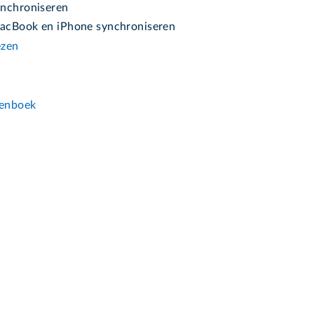
nchroniseren
cBook en iPhone synchroniseren
ezen
n
enboek