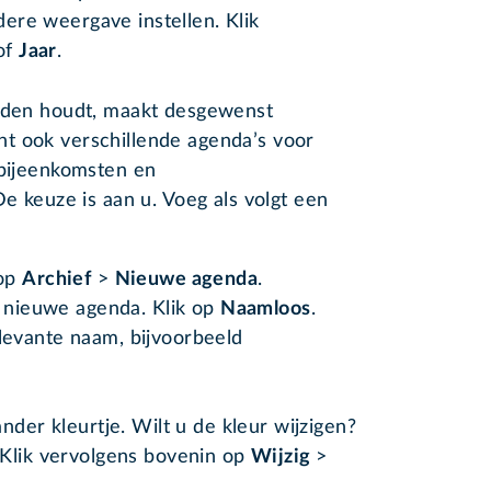
ere weergave instellen. Klik
of
Jaar
.
eiden houdt, maakt desgewenst
t ook verschillende agenda’s voor
nbijeenkomsten en
De keuze is aan u. Voeg als volgt een
 op
Archief
>
Nieuwe agenda
.
e nieuwe agenda. Klik op
Naamloos
.
evante naam, bijvoorbeeld
nder kleurtje. Wilt u de kleur wijzigen?
 Klik vervolgens bovenin op
Wijzig
>