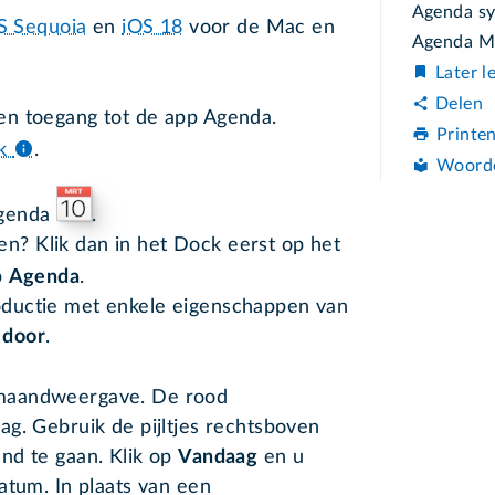
Agenda sy
 Sequoia
en
iOS 18
voor de Mac en
Agenda Ma
Later l
Delen
en toegang tot de app Agenda.
Printe
k
.
Woord
Agenda
.
en? Klik dan in het Dock eerst op het
p
Agenda
.
roductie met enkele eigenschappen van
 door
.
maandweergave. De rood
g. Gebruik de pijltjes rechtsboven
nd te gaan. Klik op
Vandaag
en u
atum. In plaats van een