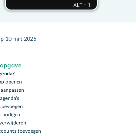
op
10 mrt 2025
sopgave
agenda?
pp openen
 aanpassen
agenda’s
 toevoegen
tnodigen
 verwijderen
ccounts toevoegen