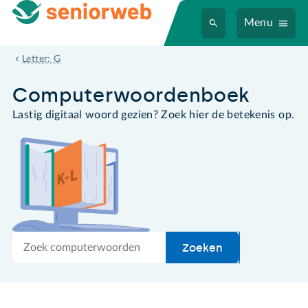
Menu
grafisch bestand
Letter: G
Computer­woordenboek
Lastig digitaal woord gezien? Zoek hier de betekenis op.
Zoek
Zoeken