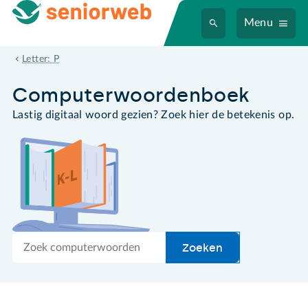
Menu
platte tekst
Letter: P
Computer­woordenboek
Lastig digitaal woord gezien? Zoek hier de betekenis op.
Zoek
Zoeken