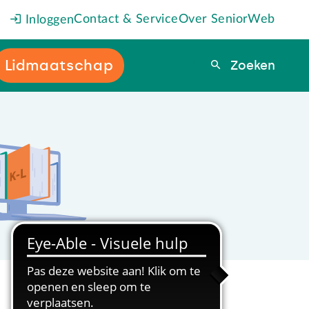
Contact & Service
Over SeniorWeb
Inloggen
Lidmaatschap
Zoeken
Zoeken