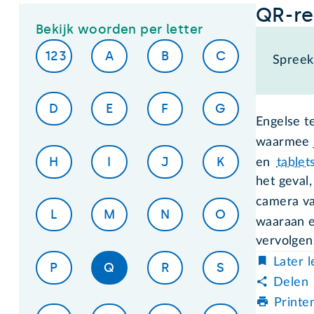
QR-r
Bekijk woorden per letter
123
A
B
C
Spreek 
D
E
F
G
Engelse t
waarmee 
H
I
J
K
en
tablet
het geval
camera va
L
M
N
O
waaraan 
vervolgen
Later 
P
Q
R
S
Delen
Printe