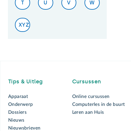
T
U
V
W
XYZ
Footer
Tips & Uitleg
Cursussen
Apparaat
Online cursussen
Onderwerp
Computerles in de buurt
Dossiers
Leren aan Huis
Nieuws
Nieuwsbrieven