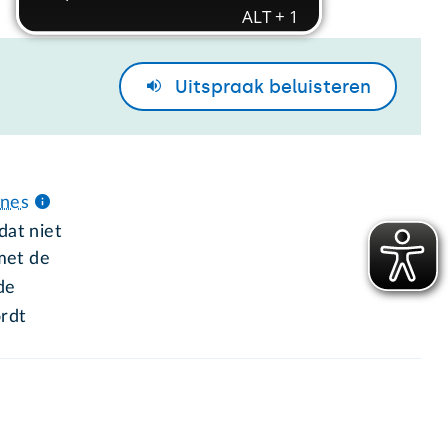
Uitspraak
beluisteren
nes
dat niet
met de
de
rdt