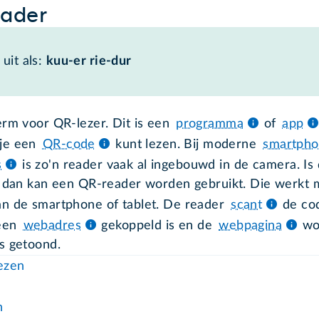
eader
uit als:
kuu-er rie-dur
erm voor QR-lezer. Dit is een
programma
of
app
je een
QR-code
kunt lezen. Bij moderne
smartpho
s
is zo'n reader vaak al ingebouwd in de camera. Is 
, dan kan een QR-reader worden gebruikt. Die werkt 
n de smartphone of tablet. De reader
scant
de co
een
webadres
gekoppeld is en de
webpagina
wo
s getoond.
lezen
n