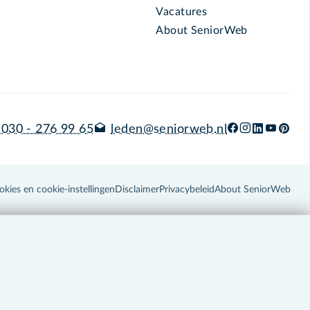
Vacatures
About SeniorWeb
030 - 276 99 65
leden@seniorweb.nl
okies en cookie-instellingen
Disclaimer
Privacybeleid
About SeniorWeb