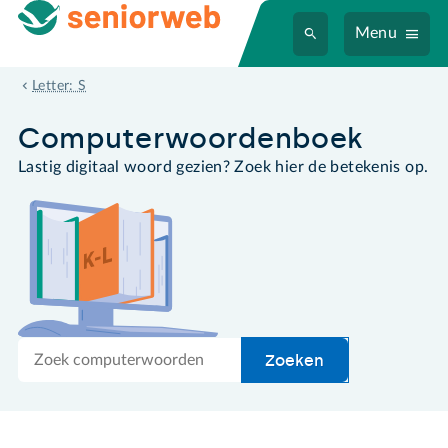
Menu
snelkoppeling
Letter: S
Computer­woordenboek
Lastig digitaal woord gezien? Zoek hier de betekenis op.
Zoek
Zoeken