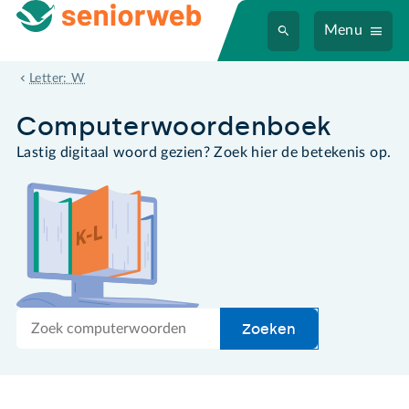
Menu
wma
Letter: W
Computer­woordenboek
Lastig digitaal woord gezien? Zoek hier de betekenis op.
Zoek
Zoeken