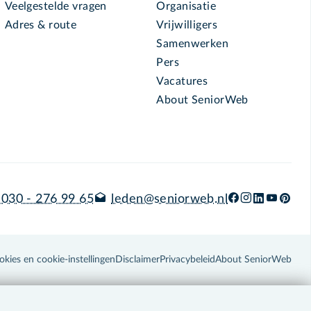
Veelgestelde vragen
Organisatie
Adres & route
Vrijwilligers
Samenwerken
Pers
Vacatures
About SeniorWeb
030 - 276 99 65
leden@seniorweb.nl
okies en cookie-instellingen
Disclaimer
Privacybeleid
About SeniorWeb