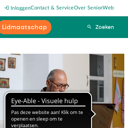
Contact & Service
Over SeniorWeb
Inloggen
Lidmaatschap
Zoeken
Zoeken