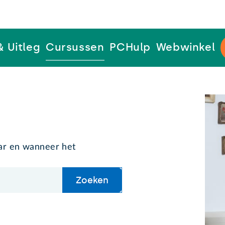
& Uitleg
Cursussen
PCHulp
Webwinkel
aar en wanneer het
Zoeken