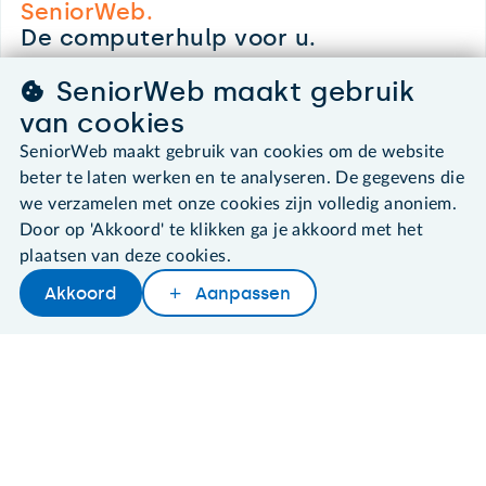
SeniorWeb.
De computerhulp voor u.
030 - 276 99 65
SeniorWeb maakt gebruik
leden@seniorweb.nl
van cookies
SeniorWeb maakt gebruik van cookies om de website
beter te laten werken en te analyseren. De gegevens die
we verzamelen met onze cookies zijn volledig anoniem.
©2026 SeniorWeb
Door op 'Akkoord' te klikken ga je akkoord met het
plaatsen van deze cookies.
Algemene voorwaarden
Cookies en cookie-instellingen
Akkoord
Aanpassen
Disclaimer
Privacybeleid
About SeniorWeb