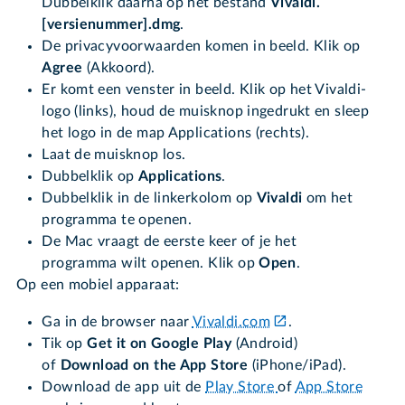
Dubbelklik daarna op het bestand
Vivaldi.
[versienummer].dmg
.
De privacyvoorwaarden komen in beeld. Klik op
Agree
(Akkoord).
Er komt een venster in beeld. Klik op het Vivaldi-
logo (links), houd de muisknop ingedrukt en sleep
het logo in de map Applications (rechts).
Laat de muisknop los.
Dubbelklik op
Applications
.
Dubbelklik in de linkerkolom op
Vivaldi
om het
programma te openen.
De Mac vraagt de eerste keer of je het
programma wilt openen. Klik op
Open
.
Op een mobiel apparaat:
Ga in de browser naar
Vivaldi.com
.
Tik op
Get it on Google Play
(Android)
of
Download on the App Store
(iPhone/iPad).
Download de app uit de
Play Store
of
App Store