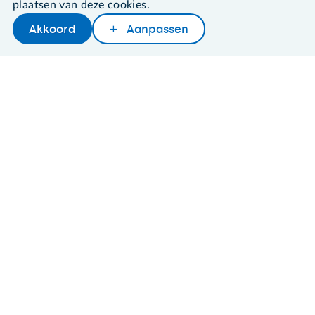
plaatsen van deze cookies.
Akkoord
Aanpassen
Later lezen
Delen
Woordenboek
©2026 SeniorWeb
Algemene voorwaarden
Cookies en cookie-instellingen
Disclaimer
Privacybeleid
About SeniorWeb