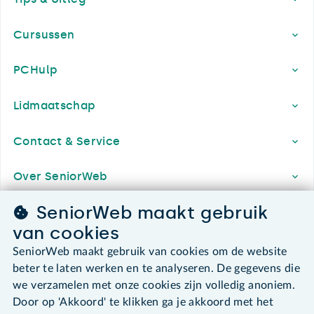
Cursussen
PCHulp
Lidmaatschap
Contact & Service
Over SeniorWeb
SeniorWeb maakt gebruik
van cookies
SeniorWeb.
De computerhulp voor u.
SeniorWeb maakt gebruik van cookies om de website
beter te laten werken en te analyseren. De gegevens die
030 - 276 99 65
we verzamelen met onze cookies zijn volledig anoniem.
leden@seniorweb.nl
Door op 'Akkoord' te klikken ga je akkoord met het