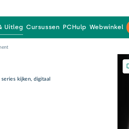
& Uitleg
Cursussen
PCHulp
Webwinkel
ment
series kijken, digitaal