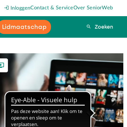
Contact & Service
Over SeniorWeb
Inloggen
Lidmaatschap
Zoeken
Zoeken