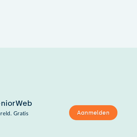
eniorWeb
Aanmelden
reld. Gratis