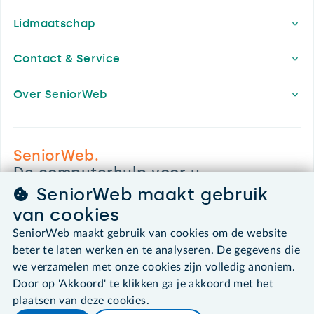
Lidmaatschap
Contact & Service
Over SeniorWeb
SeniorWeb.
De computerhulp voor u.
SeniorWeb maakt gebruik
030 - 276 99 65
leden@seniorweb.nl
van cookies
SeniorWeb maakt gebruik van cookies om de website
beter te laten werken en te analyseren. De gegevens die
we verzamelen met onze cookies zijn volledig anoniem.
Door op 'Akkoord' te klikken ga je akkoord met het
©2026 SeniorWeb
plaatsen van deze cookies.