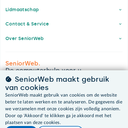
Lidmaatschap
Contact & Service
Over SeniorWeb
SeniorWeb.
De computerhulp voor u.
SeniorWeb maakt gebruik
030 - 276 99 65
leden@seniorweb.nl
van cookies
SeniorWeb maakt gebruik van cookies om de website
beter te laten werken en te analyseren. De gegevens die
we verzamelen met onze cookies zijn volledig anoniem.
Door op 'Akkoord' te klikken ga je akkoord met het
©2026 SeniorWeb
plaatsen van deze cookies.