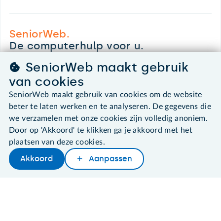
SeniorWeb.
De computerhulp voor u.
030 - 276 99 65
SeniorWeb maakt gebruik
leden@seniorweb.nl
van cookies
SeniorWeb maakt gebruik van cookies om de website
beter te laten werken en te analyseren. De gegevens die
we verzamelen met onze cookies zijn volledig anoniem.
©2026 SeniorWeb
Door op 'Akkoord' te klikken ga je akkoord met het
plaatsen van deze cookies.
Algemene voorwaarden
Akkoord
Aanpassen
Cookies en cookie-instellingen
Disclaimer
Privacybeleid
About SeniorWeb