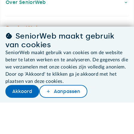
Over SeniorWeb
SeniorWeb.
SeniorWeb maakt gebruik
De computerhulp voor u.
van cookies
030 - 276 99 65
leden@seniorweb.nl
SeniorWeb maakt gebruik van cookies om de website
beter te laten werken en te analyseren. De gegevens die
we verzamelen met onze cookies zijn volledig anoniem.
Door op 'Akkoord' te klikken ga je akkoord met het
plaatsen van deze cookies.
©2026 SeniorWeb
Akkoord
Aanpassen
Algemene voorwaarden
Cookies en cookie-instellingen
Disclaimer
Privacybeleid
About SeniorWeb