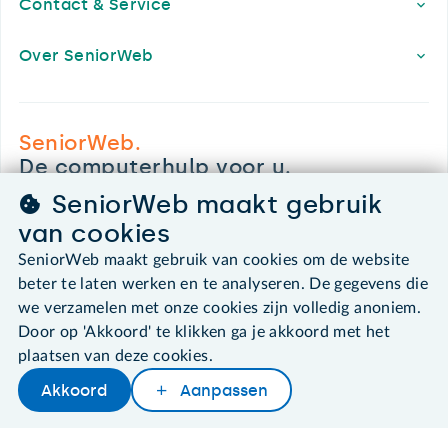
Contact & Service
Over SeniorWeb
SeniorWeb.
De computerhulp voor u.
030 - 276 99 65
SeniorWeb maakt gebruik
leden@seniorweb.nl
van cookies
SeniorWeb maakt gebruik van cookies om de website
beter te laten werken en te analyseren. De gegevens die
we verzamelen met onze cookies zijn volledig anoniem.
©2026 SeniorWeb
Door op 'Akkoord' te klikken ga je akkoord met het
plaatsen van deze cookies.
Algemene voorwaarden
Akkoord
Aanpassen
Cookies en cookie-instellingen
Disclaimer
Privacybeleid