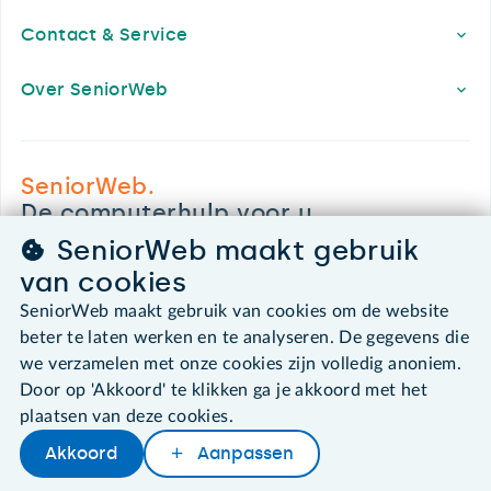
Contact & Service
Over SeniorWeb
SeniorWeb.
De computerhulp voor u.
030 - 276 99 65
SeniorWeb maakt gebruik
leden@seniorweb.nl
van cookies
SeniorWeb maakt gebruik van cookies om de website
beter te laten werken en te analyseren. De gegevens die
we verzamelen met onze cookies zijn volledig anoniem.
©2026 SeniorWeb
Door op 'Akkoord' te klikken ga je akkoord met het
plaatsen van deze cookies.
Algemene voorwaarden
Akkoord
Aanpassen
Cookies en cookie-instellingen
Disclaimer