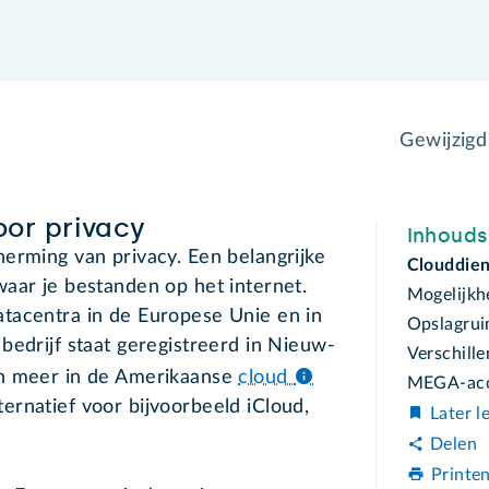
Gewijzig
oor privacy
Inhoud
erming van privacy. Een belangrijke
Clouddien
aar je bestanden op het internet.
Mogelijk
tacentra in de Europese Unie en in
Opslagrui
bedrijf staat geregistreerd in Nieuw-
Verschill
en meer in de Amerikaanse
cloud
MEGA-acc
rnatief voor bijvoorbeeld iCloud,
Later l
Delen
Printe