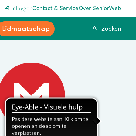
Contact & Service
Over SeniorWeb
Inloggen
Lidmaatschap
Zoeken
Zoeken