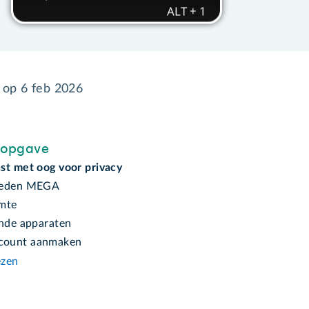
d op
6 feb 2026
sopgave
st met oog voor privacy
heden MEGA
mte
ende apparaten
ount aanmaken
ezen
n