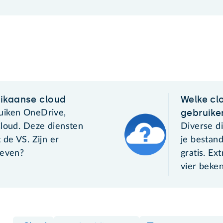
ikaanse cloud
Welke cl
gebruike
uiken OneDrive,
Cloud. Deze diensten
Diverse d
 de VS. Zijn er
je bestand
ieven?
gratis. Ext
vier beke