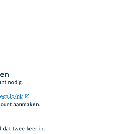
ken
nt nodig.
ega.io/nl/
ount aanmaken
.
dat twee keer in.