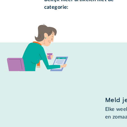
categorie:
Meld j
Elke week
en zomaa