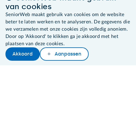
van cookies
Contact & Service
SeniorWeb maakt gebruik van cookies om de website
beter te laten werken en te analyseren. De gegevens die
Over SeniorWeb
we verzamelen met onze cookies zijn volledig anoniem.
Door op 'Akkoord' te klikken ga je akkoord met het
plaatsen van deze cookies.
SeniorWeb.
Akkoord
Aanpassen
Later lezen
Delen
Woordenboek
De computerhulp voor u.
030 - 276 99 65
leden@seniorweb.nl
©2026 SeniorWeb
Algemene voorwaarden
Cookies en cookie-instellingen